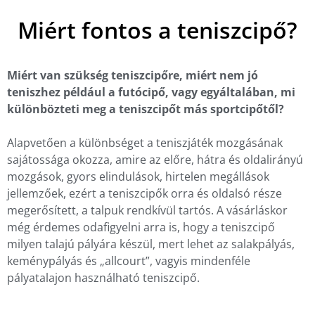
Miért fontos a teniszcipő?
Miért van szükség teniszcipőre, miért nem jó
teniszhez például a futócipő, vagy egyáltalában, mi
különbözteti meg a teniszcipőt más sportcipőtől?
Alapvetően a különbséget a teniszjáték mozgásának
sajátossága okozza, amire az előre, hátra és oldalirányú
mozgások, gyors elindulások, hirtelen megállások
jellemzőek, ezért a teniszcipők orra és oldalsó része
megerősített, a talpuk rendkívül tartós. A vásárláskor
még érdemes odafigyelni arra is, hogy a teniszcipő
milyen talajú pályára készül, mert lehet az salakpályás,
keménypályás és „allcourt”, vagyis mindenféle
pályatalajon használható teniszcipő.