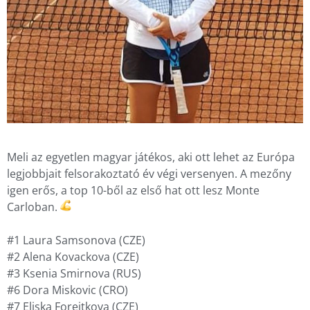
Meli az egyetlen magyar játékos, aki ott lehet az Európa
legjobbjait felsorakoztató év végi versenyen. A mezőny
igen erős, a top 10-ből az első hat ott lesz Monte
Carloban.
#1 Laura Samsonova (CZE)
#2 Alena Kovackova (CZE)
#3 Ksenia Smirnova (RUS)
#6 Dora Miskovic (CRO)
#7 Eliska Forejtkova (CZE)