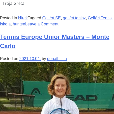
Trója Gréta
Posted in
Hírek
Tagged
Gellért SE
,
gellért tenisz
,
Gellért Tenisz
Iskola
,
hunten
Leave a Comment
Tennis Europe Unior Masters – Monte
Carlo
Posted on
2021.10.04.
by
donath lilla