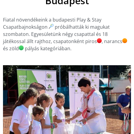
Budapest
Fiatal növendékeink a budapesti Play & Stay
Csapatbajnokságon
próbálhatták ki magukat
szombaton. Egyesületünk négy csapattal és 18
játékossal állt rajthoz, csapatonként piros
, narancs
és zöld
pályás kategóriában.