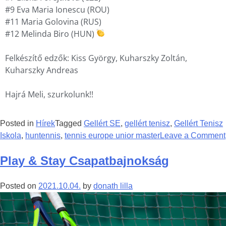
#9 Eva Maria Ionescu (ROU)
#11 Maria Golovina (RUS)
#12 Melinda Biro (HUN)
Felkészítő edzők: Kiss György, Kuharszky Zoltán,
Kuharszky Andreas
Hajrá Meli, szurkolunk!!
Posted in
Hírek
Tagged
Gellért SE
,
gellért tenisz
,
Gellért Tenisz
Iskola
,
huntennis
,
tennis europe unior master
Leave a Comment
Play & Stay Csapatbajnokság
Posted on
2021.10.04.
by
donath lilla