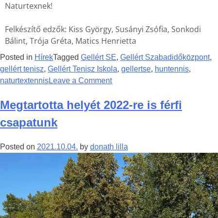
Naturtexnek!
Felkészítő edzők: Kiss György, Susányi Zsófia, Sonkodi
Bálint, Trója Gréta, Matics Henrietta
Posted in
Hírek
Tagged
Gellért SE
,
Gellért Szabadidőközpont
,
gellért tenisz
,
Gellért Tenisz Iskola
,
gellertse
,
huntennis
,
naturtextennis
Leave a Comment
Megtartotta helyét 2022-re is férfi
csapatunk
Posted on
2021.10.04.
by
donath lilla