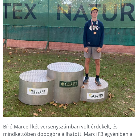
Bíró Marcell két versenyszámban volt érdekelt, és 
mindkettőben dobogóra állhatott. Marci F3 egyéniben a 