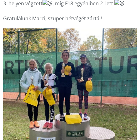
3. helyen végzett
, míg F18 egyéniben 2. lett 
!
Gratulálunk Marci, szuper hétvégét zártál!