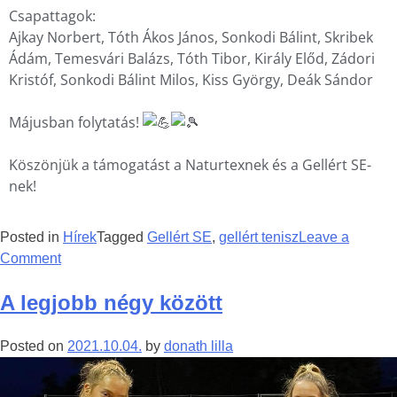
Csapattagok:
Ajkay Norbert, Tóth Ákos János, Sonkodi Bálint, Skribek
Ádám, Temesvári Balázs, Tóth Tibor, Király Előd, Zádori
Kristóf, Sonkodi Bálint Milos, Kiss György, Deák Sándor
Májusban folytatás!
Köszönjük a támogatást a Naturtexnek és a Gellért SE-
nek!
Posted in
Hírek
Tagged
Gellért SE
,
gellért tenisz
Leave a
Comment
A legjobb négy között
Posted on
2021.10.04.
by
donath lilla