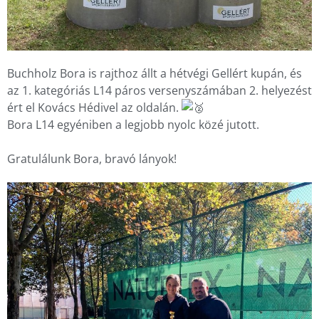
Buchholz Bora is rajthoz állt a hétvégi Gellért kupán, és 
az 1. kategóriás L14 páros versenyszámában 2. helyezést 
ért el Kovács Hédivel az oldalán. 
Bora L14 egyéniben a legjobb nyolc közé jutott.
Gratulálunk Bora, bravó lányok!