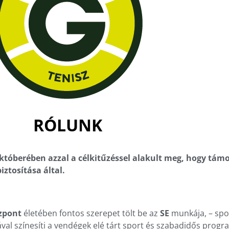
RÓLUNK
któberében azzal a célkitűzéssel alakult meg, hogy támo
iztosítása által.
zpont
életében fontos szerepet tölt be az
SE
munkája, – spo
al színesíti a vendégek elé tárt sport és szabadidős progr