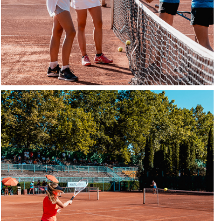
Utánpótlás nevelés,
tehetséggondozás
Click Here