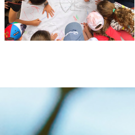
Diákok nyári
táboroztatása
Click Here