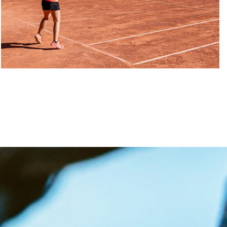
Szabadidős sportolási
tevékenységek
elősegítése
Click Here