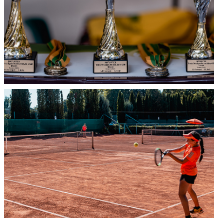
Rendezvények,
sportversenyek
szervezése
és
lebonyolítása
Click Here