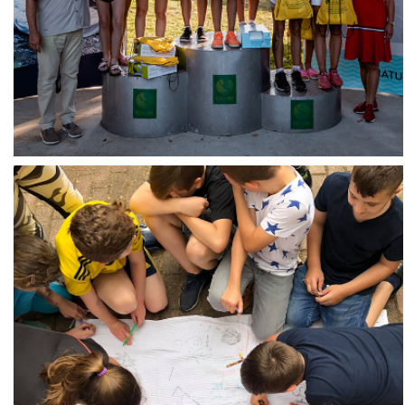
Versenysport
Támogatás
Click Here