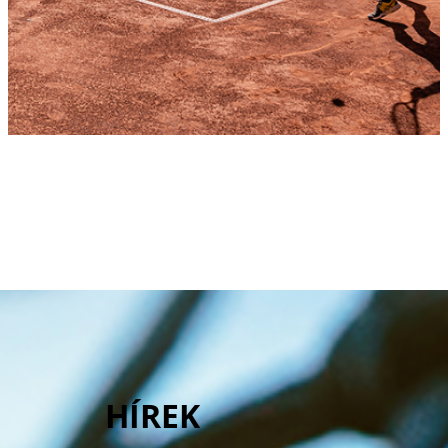
Együttműködés
oktatási
intézményekkel
Click Here
HÍREK