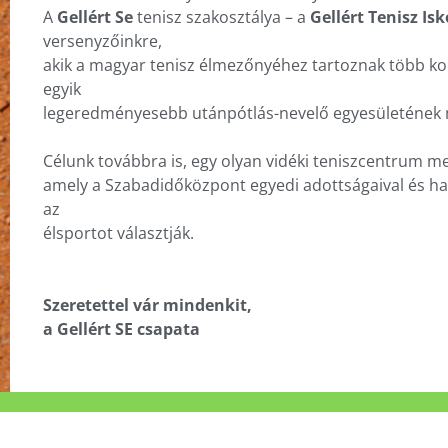
A
Gellért Se
tenisz szakosztálya – a
Gellért Tenisz Isk
versenyzőinkre,
akik a magyar tenisz élmezőnyéhez tartoznak több ko
egyik
legeredményesebb utánpótlás-nevelő egyesületének
Célunk továbbra is, egy olyan vidéki teniszcentrum 
amely a Szabadidőközpont egyedi adottságaival és han
az
élsportot választják.
Szeretettel vár mindenkit,
a Gellért SE csapata