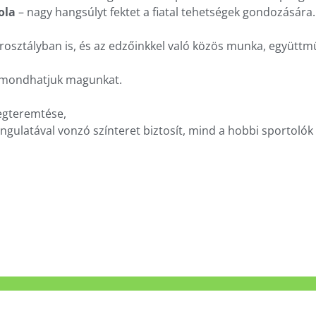
ola
– nagy hangsúlyt fektet a fiatal tehetségek gondozására
rosztályban is, és az edzőinkkel való közös munka, együttm
 mondhatjuk magunkat.
megteremtése,
gulatával vonzó színteret biztosít, mind a hobbi sportolók