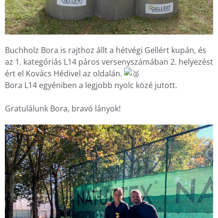
Buchholz Bora is rajthoz állt a hétvégi Gellért kupán, és 
az 1. kategóriás L14 páros versenyszámában 2. helyezést 
ért el Kovács Hédivel az oldalán. 
Bora L14 egyéniben a legjobb nyolc közé jutott.
Gratulálunk Bora, bravó lányok!