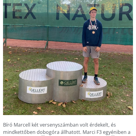
Bíró Marcell két versenyszámban volt érdekelt, és 
mindkettőben dobogóra állhatott. Marci F3 egyéniben a 