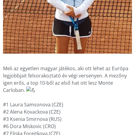
Meli az egyetlen magyar játékos, aki ott lehet az Európa
legjobbjait felsorakoztató év végi versenyen. A mezőny
igen erős, a top 10-ből az első hat ott lesz Monte
Carloban.
#1 Laura Samsonova (CZE)
#2 Alena Kovackova (CZE)
#3 Ksenia Smirnova (RUS)
#6 Dora Miskovic (CRO)
#7 Eliska Forejtkova (CZE)