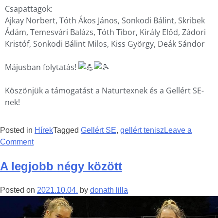
Csapattagok:
Ajkay Norbert, Tóth Ákos János, Sonkodi Bálint, Skribek
Ádám, Temesvári Balázs, Tóth Tibor, Király Előd, Zádori
Kristóf, Sonkodi Bálint Milos, Kiss György, Deák Sándor
Májusban folytatás!
Köszönjük a támogatást a Naturtexnek és a Gellért SE-
nek!
Posted in
Hírek
Tagged
Gellért SE
,
gellért tenisz
Leave a
Comment
A legjobb négy között
Posted on
2021.10.04.
by
donath lilla