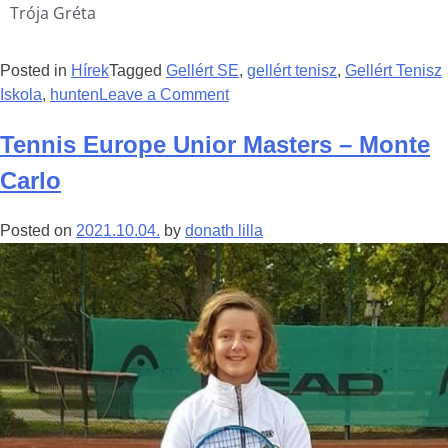
Trója Gréta
Posted in
Hírek
Tagged
Gellért SE
,
gellért tenisz
,
Gellért Tenisz
Iskola
,
hunten
Leave a Comment
Tennis Europe Unior Masters – Monte
Carlo
Posted on
2021.10.04.
by
donath lilla