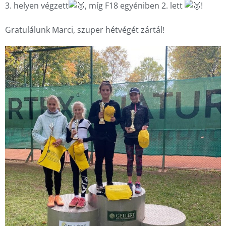
3. helyen végzett
, míg F18 egyéniben 2. lett 
!
Gratulálunk Marci, szuper hétvégét zártál!