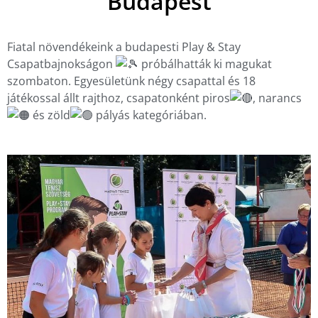
Budapest
Fiatal növendékeink a budapesti Play & Stay
Csapatbajnokságon
próbálhatták ki magukat
szombaton. Egyesületünk négy csapattal és 18
játékossal állt rajthoz, csapatonként piros
, narancs
és zöld
pályás kategóriában.