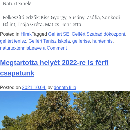
Naturtexnek!
Felkészítő edzők: Kiss György, Susányi Zsófia, Sonkodi
Bálint, Trója Gréta, Matics Henrietta
Posted in
Hírek
Tagged
Gellért SE
,
Gellért Szabadidőközpont
,
gellért tenisz
,
Gellért Tenisz Iskola
,
gellertse
,
huntennis
,
naturtextennis
Leave a Comment
Megtartotta helyét 2022-re is férfi
csapatunk
Posted on
2021.10.04.
by
donath lilla