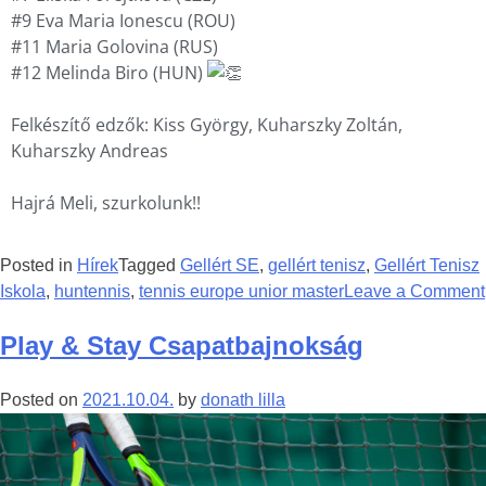
#9 Eva Maria Ionescu (ROU)
#11 Maria Golovina (RUS)
#12 Melinda Biro (HUN)
Felkészítő edzők: Kiss György, Kuharszky Zoltán,
Kuharszky Andreas
Hajrá Meli, szurkolunk!!
Posted in
Hírek
Tagged
Gellért SE
,
gellért tenisz
,
Gellért Tenisz
Iskola
,
huntennis
,
tennis europe unior master
Leave a Comment
Play & Stay Csapatbajnokság
Posted on
2021.10.04.
by
donath lilla