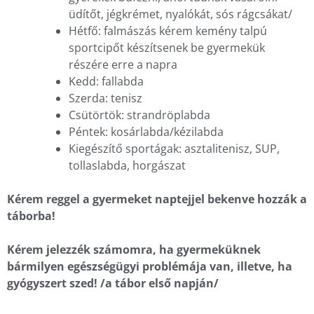
üdítőt, jégkrémet, nyalókát, sós rágcsákat/
Hétfő: falmászás kérem kemény talpú
sportcipőt készítsenek be gyermekük
részére erre a napra
Kedd: fallabda
Szerda: tenisz
Csütörtök: strandröplabda
Péntek: kosárlabda/kézilabda
Kiegészítő sportágak: asztalitenisz, SUP,
tollaslabda, horgászat
Kérem reggel a gyermeket naptejjel bekenve hozzák a
táborba!
Kérem jelezzék számomra, ha gyermeküknek
bármilyen egészségügyi problémája van, illetve, ha
gyógyszert szed! /a tábor első napján/