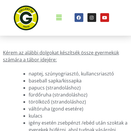
Kérem az alábbi dolgokat készítsék össze gyermekük
számára a tábor idejére:
naptej, szúnyogriasztó, kullancsriasztó
baseball sapka/kissapka
papucs (strandoláshoz)
fürdőruha (strandoláshoz)
törölköző (strandoláshoz)
váltóruha (gond esetére)
kulacs
igény esetén zsebpénzt /ebéd után szoktak a
gyerekek büfézni, ahol tudnak vásárolni