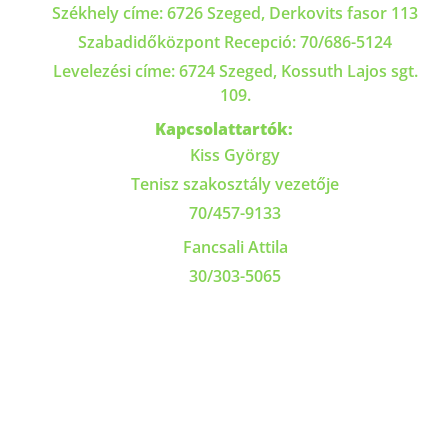
Székhely címe: 6726 Szeged, Derkovits fasor 113
Szabadidőközpont Recepció: 70/686-5124
Levelezési címe: 6724 Szeged, Kossuth Lajos sgt.
109.
Kapcsolattartók:
Kiss György
Tenisz szakosztály vezetője
70/457-9133
Fancsali Attila
30/303-5065
Gellért Szabadidőközpont
nyitvatartása:
Minden nap 07:00 és 21:00 között